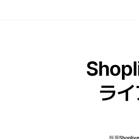
Sho
ライ
執筆
Shoplive