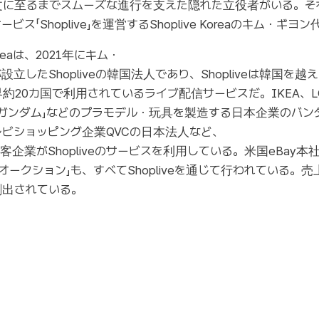
文に至るまでスムーズな進行を支えた隠れた立役者がいる。そ
ビス「Shoplive」を運営するShoplive Koreaのキム・ギヨ
Koreaは、2021年にキム・
立したShopliveの韓国法人であり、Shopliveは韓国を越
約20カ国で利用されているライブ配信サービスだ。IKEA、L
g、「ガンダム」などのプラモデル・玩具を製造する日本企業のバン
ビショッピング企業QVCの日本法人など、
客企業がShopliveのサービスを利用している。米国eBay本社お
ブオークション」も、すべてShopliveを通じて行われている。売
創出されている。