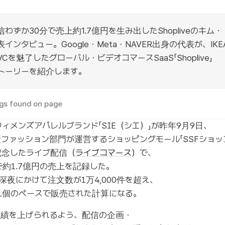
わずか30分で売上約1.7億円を生み出したShopliveのキム・
インタビュー。Google・Meta・NAVER出身の代表が、IKE
QVCを魅了したグローバル・ビデオコマースSaaS「Shoplive」
トーリーを紹介します。
gs found on page
 ウィメンズアパレルブランド「SIE（シエ）」が昨年9月9日、
ファッション部門が運営するショッピングモール「SSFショッ
記念したライブ配信（
ライブコマース
）で、
で約1.7億円の売上を記録した。
深夜にかけて注文数が1万4,000件を超え、
1個のペースで販売された計算になる。
実績を上げられるよう、配信の企画・