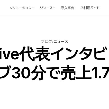
ソリューション
リソース
導入事例
ご利用ガイド
ブログ
/
ニュース
plive代表インタ
ブ30分で売上1.