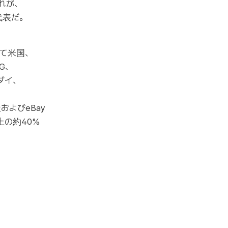
れが、
ン代表だ。
えて米国、
G、
ダイ、
よびeBay 
上の約40%