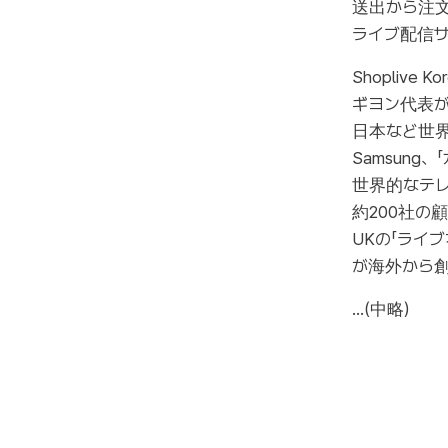
送出から注
ライブ配信サー
Shoplive 
ギヨン代表が設
日本など世界
Samsun
世界的なテレ
約200社の顧
UKの「ライ
が海外から
...(中略)