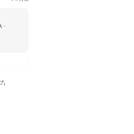
A・
プ」